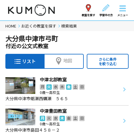
教室を探す
学習中の方
メニュー
HOME
お近くの教室を探す
検索結果
大分県中津市弓町
付近の公文式教室
さらに条件
地図
リスト
を絞り込む
中津北部教室
月
火
水
木
金
土
日
0歳～高校生
大分県中津市蛎瀬西蠣瀬 ５６５
中津豊田教室
月
火
水
木
金
土
日
0歳～高校生
大分県中津市島田４５８－２