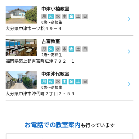
中津小楠教室
月
火
水
木
金
土
日
0歳～高校生
大分県中津市一ツ松４９－９
吉富教室
月
火
水
木
金
土
日
2歳～高校生
福岡県築上郡吉富町広津７９２‐１
中津沖代教室
月
火
水
木
金
土
日
0歳～高校生
大分県中津市沖代町２丁目２‐５９
お電話での教室案内
も行っています