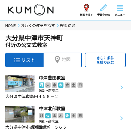
教室を探す
学習中の方
メニュー
HOME
お近くの教室を探す
検索結果
大分県中津市天神町
付近の公文式教室
さらに条件
地図
リスト
を絞り込む
中津豊田教室
月
火
水
木
金
土
日
0歳～高校生
大分県中津市島田４５８－２
中津北部教室
月
火
水
木
金
土
日
0歳～高校生
大分県中津市蛎瀬西蠣瀬 ５６５