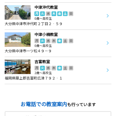
中津沖代教室
月
火
水
木
金
土
日
0歳～高校生
大分県中津市沖代町２丁目２‐５９
中津小楠教室
月
火
水
木
金
土
日
0歳～高校生
大分県中津市一ツ松４９－９
吉富教室
月
火
水
木
金
土
日
2歳～高校生
福岡県築上郡吉富町広津７９２‐１
お電話での教室案内
も行っています