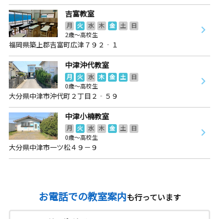
吉富教室
月
火
水
木
金
土
日
2歳～高校生
福岡県築上郡吉富町広津７９２‐１
中津沖代教室
月
火
水
木
金
土
日
0歳～高校生
大分県中津市沖代町２丁目２‐５９
中津小楠教室
月
火
水
木
金
土
日
0歳～高校生
大分県中津市一ツ松４９－９
お電話での教室案内
も行っています