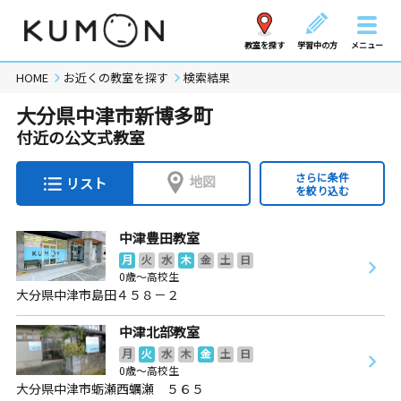
教室を探す
学習中の方
メニュー
HOME
お近くの教室を探す
検索結果
大分県中津市新博多町
付近の公文式教室
さらに条件
地図
リスト
を絞り込む
中津豊田教室
月
火
水
木
金
土
日
0歳～高校生
大分県中津市島田４５８－２
中津北部教室
月
火
水
木
金
土
日
0歳～高校生
大分県中津市蛎瀬西蠣瀬 ５６５