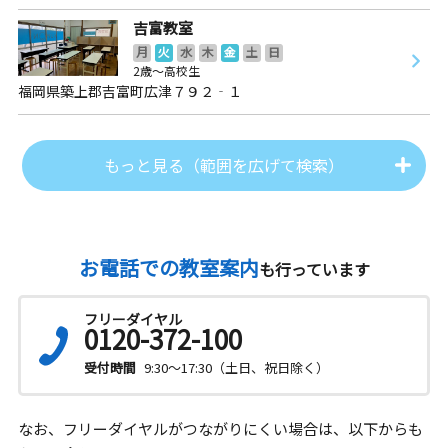
吉富教室
月
火
水
木
金
土
日
2歳～高校生
福岡県築上郡吉富町広津７９２‐１
もっと見る（範囲を広げて検索）
お電話での教室案内
も行っています
フリーダイヤル
0120-372-100
受付時間
9:30～17:30（土日、祝日除く）
なお、フリーダイヤルがつながりにくい場合は、以下からも