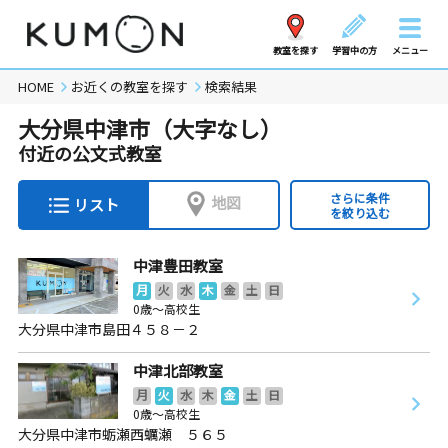
教室を探す
学習中の方
メニュー
HOME
お近くの教室を探す
検索結果
大分県中津市（大字なし）
付近の公文式教室
さらに条件
地図
リスト
を絞り込む
中津豊田教室
月
火
水
木
金
土
日
0歳～高校生
大分県中津市島田４５８－２
中津北部教室
月
火
水
木
金
土
日
0歳～高校生
大分県中津市蛎瀬西蠣瀬 ５６５