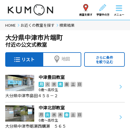
教室を探す
学習中の方
メニュー
HOME
お近くの教室を探す
検索結果
大分県中津市片端町
付近の公文式教室
さらに条件
地図
リスト
を絞り込む
中津豊田教室
月
火
水
木
金
土
日
0歳～高校生
大分県中津市島田４５８－２
中津北部教室
月
火
水
木
金
土
日
0歳～高校生
大分県中津市蛎瀬西蠣瀬 ５６５