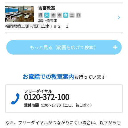
吉富教室
月
火
水
木
金
土
日
2歳～高校生
福岡県築上郡吉富町広津７９２‐１
もっと見る（範囲を広げて検索）
お電話での教室案内
も行っています
フリーダイヤル
0120-372-100
受付時間
9:30～17:30（土日、祝日除く）
なお、フリーダイヤルがつながりにくい場合は、以下からも