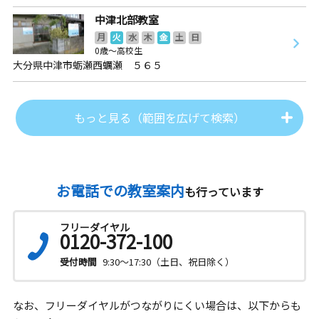
中津北部教室
月
火
水
木
金
土
日
0歳～高校生
大分県中津市蛎瀬西蠣瀬 ５６５
もっと見る（範囲を広げて検索）
お電話での教室案内
も行っています
フリーダイヤル
0120-372-100
受付時間
9:30～17:30（土日、祝日除く）
なお、フリーダイヤルがつながりにくい場合は、以下からも