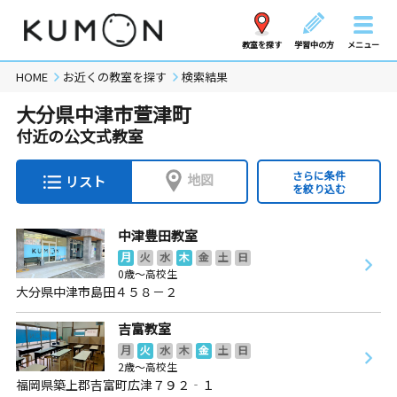
教室を探す
学習中の方
メニュー
HOME
お近くの教室を探す
検索結果
大分県中津市萱津町
付近の公文式教室
さらに条件
地図
リスト
を絞り込む
中津豊田教室
月
火
水
木
金
土
日
0歳～高校生
大分県中津市島田４５８－２
吉富教室
月
火
水
木
金
土
日
2歳～高校生
福岡県築上郡吉富町広津７９２‐１