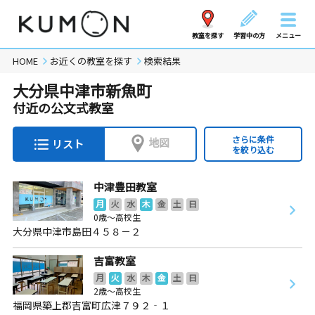
教室を探す
学習中の方
メニュー
HOME
お近くの教室を探す
検索結果
大分県中津市新魚町
付近の公文式教室
さらに条件
地図
リスト
を絞り込む
中津豊田教室
月
火
水
木
金
土
日
0歳～高校生
大分県中津市島田４５８－２
吉富教室
月
火
水
木
金
土
日
2歳～高校生
福岡県築上郡吉富町広津７９２‐１