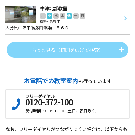
中津北部教室
月
火
水
木
金
土
日
0歳～高校生
大分県中津市蛎瀬西蠣瀬 ５６５
もっと見る（範囲を広げて検索）
お電話での教室案内
も行っています
フリーダイヤル
0120-372-100
受付時間
9:30～17:30（土日、祝日除く）
なお、フリーダイヤルがつながりにくい場合は、以下からも