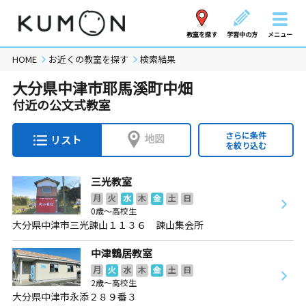
教室を探す
学習中の方
メニュー
HOME
お近くの教室を探す
検索結果
大分県中津市耶馬溪町中畑
付近の公文式教室
さらに条件
地図
リスト
を絞り込む
三光教室
月
火
水
木
金
土
日
0歳～高校生
大分県中津市三光諌山１１３６ 諌山集会所
中津鶴居教室
月
火
水
木
金
土
日
2歳～高校生
大分県中津市永添２８９番３