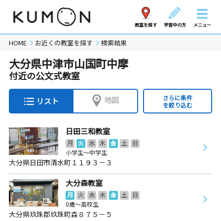
教室を探す
学習中の方
メニュー
HOME
お近くの教室を探す
検索結果
大分県中津市山国町中摩
付近の公文式教室
さらに条件
地図
リスト
を絞り込む
日田三和教室
月
火
水
木
金
土
日
小学生～中学生
大分県日田市清水町１１９３－３
大分森教室
月
火
水
木
金
土
日
0歳～高校生
大分県玖珠郡玖珠町森８７５－５