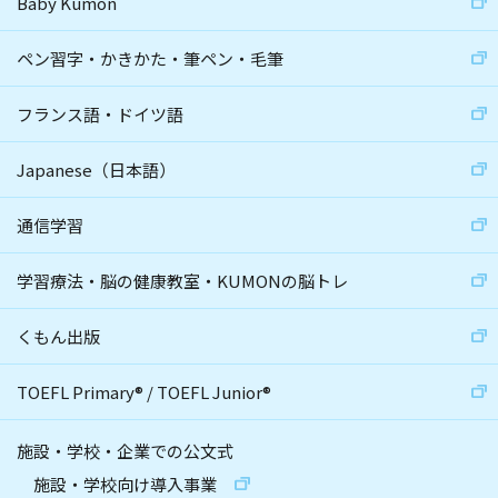
Baby Kumon
ペン習字・かきかた・筆ペン・毛筆
フランス語・ドイツ語
Japanese（日本語）
通信学習
学習療法・脳の健康教室・KUMONの脳トレ
くもん出版
TOEFL Primary
®
/
TOEFL Junior
®
施設・学校・企業での公文式
施設・学校向け導入事業