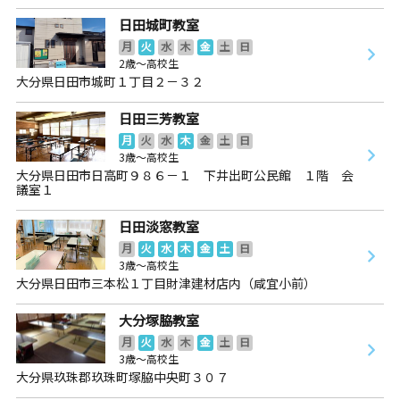
日田城町教室
月
火
水
木
金
土
日
2歳～高校生
大分県日田市城町１丁目２－３２
日田三芳教室
月
火
水
木
金
土
日
3歳～高校生
大分県日田市日高町９８６－１ 下井出町公民館 １階 会
議室１
日田淡窓教室
月
火
水
木
金
土
日
3歳～高校生
大分県日田市三本松１丁目財津建材店内（咸宜小前）
大分塚脇教室
月
火
水
木
金
土
日
3歳～高校生
大分県玖珠郡玖珠町塚脇中央町３０７