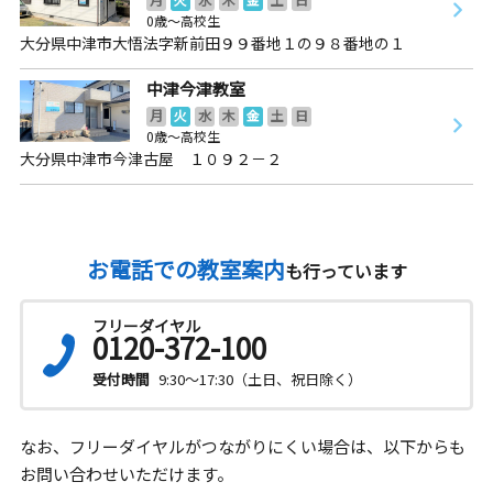
0歳～高校生
大分県中津市大悟法字新前田９９番地１の９８番地の１
中津今津教室
月
火
水
木
金
土
日
0歳～高校生
大分県中津市今津古屋 １０９２－２
お電話での教室案内
も行っています
フリーダイヤル
0120-372-100
受付時間
9:30～17:30（土日、祝日除く）
なお、フリーダイヤルがつながりにくい場合は、以下からも
お問い合わせいただけます。