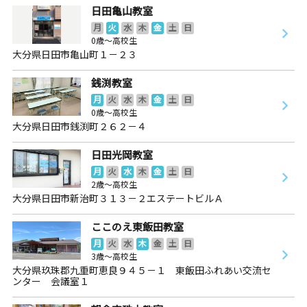
日田亀山教室
月
火
水
木
金
土
日
0歳～高校生
大分県日田市亀山町１－２３
銭渕教室
月
火
水
木
金
土
日
0歳～高校生
大分県日田市銭渕町２６２－４
日田光岡教室
月
火
水
木
金
土
日
2歳～高校生
大分県日田市新治町３１３－２エステートビルＡ
ここのえ東飯田教室
月
火
水
木
金
土
日
3歳～高校生
大分県玖珠郡九重町恵良９４５－１ 東飯田ふれあい交流セ
ンター 会議室１