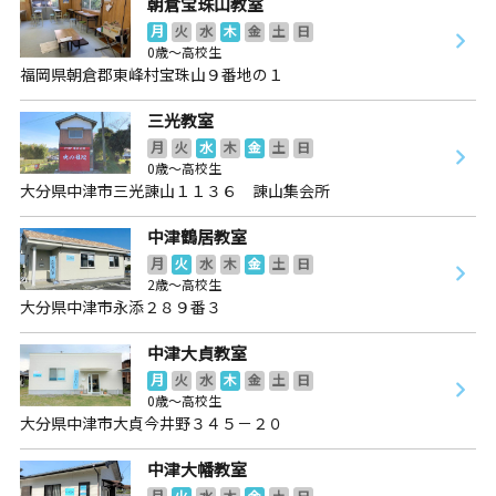
朝倉宝珠山教室
月
火
水
木
金
土
日
0歳～高校生
福岡県朝倉郡東峰村宝珠山９番地の１
三光教室
月
火
水
木
金
土
日
0歳～高校生
大分県中津市三光諌山１１３６ 諌山集会所
中津鶴居教室
月
火
水
木
金
土
日
2歳～高校生
大分県中津市永添２８９番３
中津大貞教室
月
火
水
木
金
土
日
0歳～高校生
大分県中津市大貞今井野３４５－２０
中津大幡教室
月
火
水
木
金
土
日