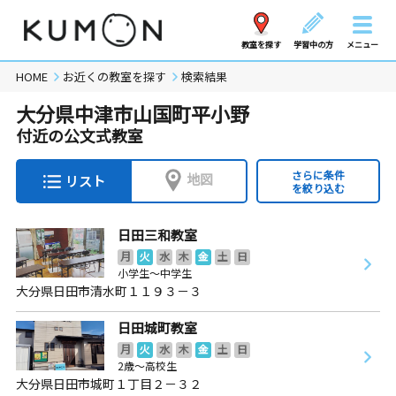
教室を探す
学習中の方
メニュー
HOME
お近くの教室を探す
検索結果
大分県中津市山国町平小野
付近の公文式教室
さらに条件
地図
リスト
を絞り込む
日田三和教室
月
火
水
木
金
土
日
小学生～中学生
大分県日田市清水町１１９３－３
日田城町教室
月
火
水
木
金
土
日
2歳～高校生
大分県日田市城町１丁目２－３２