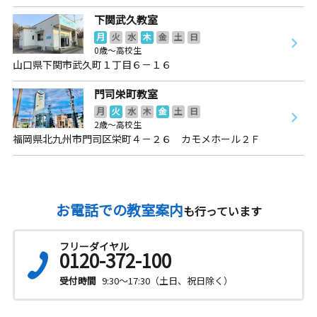
下関武久教室
月
火
水
木
金
土
日
0歳～高校生
山口県下関市武久町１丁目６－１６
門司栄町教室
月
火
水
木
金
土
日
2歳～高校生
福岡県北九州市門司区栄町４－２６ カモメホール２Ｆ
お電話での教室案内
も行っています
フリーダイヤル
0120-372-100
受付時間
9:30～17:30（土日、祝日除く）