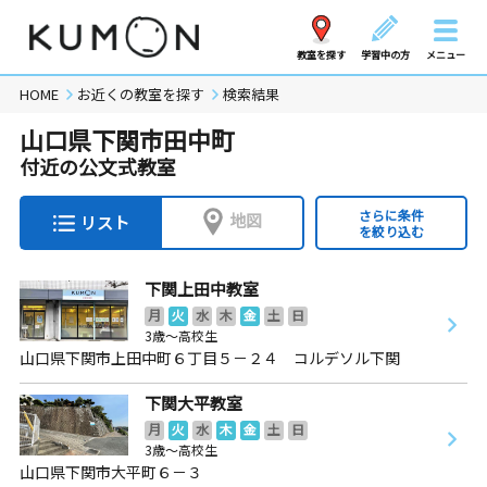
教室を探す
学習中の方
メニュー
HOME
お近くの教室を探す
検索結果
山口県下関市田中町
付近の公文式教室
さらに条件
地図
リスト
を絞り込む
下関上田中教室
月
火
水
木
金
土
日
3歳～高校生
山口県下関市上田中町６丁目５－２４ コルデソル下関
下関大平教室
月
火
水
木
金
土
日
3歳～高校生
山口県下関市大平町６－３