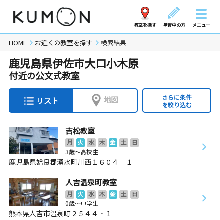
教室を探す
学習中の方
メニュー
HOME
お近くの教室を探す
検索結果
鹿児島県伊佐市大口小木原
付近の公文式教室
さらに条件
地図
リスト
を絞り込む
吉松教室
月
火
水
木
金
土
日
3歳～高校生
鹿児島県姶良郡湧水町川西１６０４－１
人吉温泉町教室
月
火
水
木
金
土
日
0歳～中学生
熊本県人吉市温泉町２５４４‐１