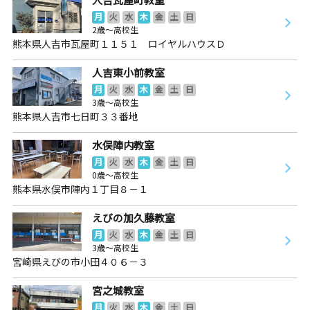
月
火
水
木
金
土
日
2歳～高校生
熊本県人吉市瓦屋町１１５１ ロイヤルハウスＤ
人吉東小前教室
月
火
水
木
金
土
日
3歳～高校生
熊本県人吉市七日町３３番地
水俣陣内教室
月
火
水
木
金
土
日
0歳～高校生
熊本県水俣市陣内１丁目８－１
えびの加久藤教室
月
火
水
木
金
土
日
3歳～高校生
宮崎県えびの市小田４０６－３
宮之城教室
月
火
水
木
金
土
日