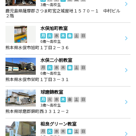
3歳～高校生
鹿児島県薩摩郡さつま町宮之城屋地１５７０－１ 中村ビル
２階
水俣旭町教室
月
火
水
木
金
土
日
0歳～高校生
熊本県水俣市旭町１丁目２－３６
水俣二小前教室
月
火
水
木
金
土
日
0歳～高校生
熊本県水俣市栄町１丁目３－３１
球磨錦教室
月
火
水
木
金
土
日
3歳～高校生
熊本県球磨郡錦町西３３１２－２
相良グリーン教室
月
火
水
木
金
土
日