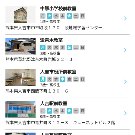
中原小学校前教室
月
火
水
木
金
土
日
1歳～高校生
熊本県人吉市中神町段１７０ 段地域学習センター
津奈木教室
月
火
水
木
金
土
日
3歳～高校生
熊本県葦北郡津奈木町岩城２２－３
人吉市役所前教室
月
火
水
木
金
土
日
2歳～高校生
熊本県人吉市西間下町１３０－６
人吉駅前教室
月
火
水
木
金
土
日
0歳～高校生
熊本県人吉市中青井町３１２－３ キューネットビル２階
人吉瓦屋町教室