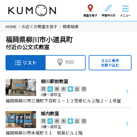
教室を探す
学習中の方
メニュー
HOME
お近くの教室を探す
検索結果
福岡県柳川市小道具町
付近の公文式教室
さらに条件
地図
リスト
を絞り込む
柳川駅前教室
月
火
水
木
金
土
日
3歳～高校生
福岡県柳川市三橋町下百町１－１３荒巻ビル２階２－１号室
城内教室
月
火
水
木
金
土
日
3歳～高校生
福岡県柳川市本城町５１ 筑紫ビル１階