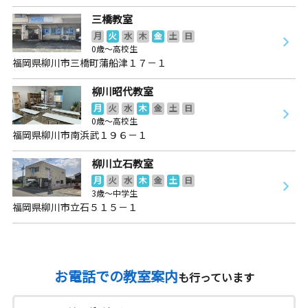
三橋教室
月
火
水
木
金
土
日
0歳～高校生
福岡県柳川市三橋町蒲船津１７－１
柳川昭代教室
月
火
水
木
金
土
日
0歳～高校生
福岡県柳川市南浜武１９６－１
柳川立石教室
月
火
水
木
金
土
日
3歳～中学生
福岡県柳川市立石５１５－１
お電話での教室案内
も行っています