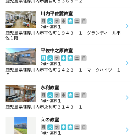
鹿児島県薩摩川内市勝目町５３６５－２
川内平佐麓教室
月
火
水
木
金
土
日
2歳～高校生
鹿児島県薩摩川内市平佐町１９４３－１ グランディール平
佐１階
平佐中之原教室
月
火
水
木
金
土
日
2歳～高校生
鹿児島県薩摩川内市平佐町２４２２－１ マークハイツ １
Ｆ
永利教室
月
火
水
木
金
土
日
3歳～高校生
鹿児島県薩摩川内市永利町３１４３－１
えの教室
月
火
水
木
金
土
日
3歳～高校生