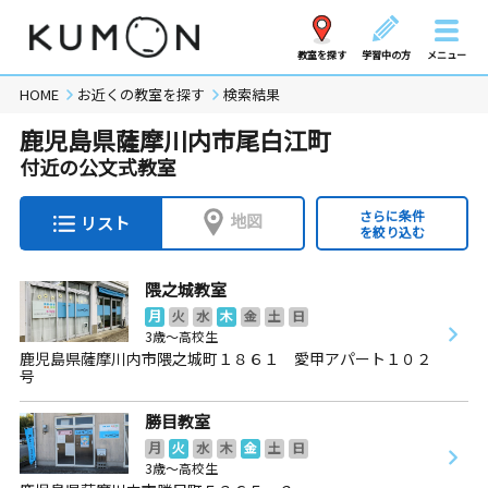
教室を探す
学習中の方
メニュー
HOME
お近くの教室を探す
検索結果
鹿児島県薩摩川内市尾白江町
付近の公文式教室
さらに条件
地図
リスト
を絞り込む
隈之城教室
月
火
水
木
金
土
日
3歳～高校生
鹿児島県薩摩川内市隈之城町１８６１ 愛甲アパート１０２
号
勝目教室
月
火
水
木
金
土
日
3歳～高校生