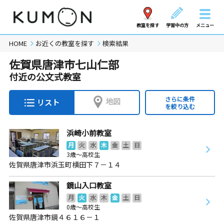
教室を探す
学習中の方
メニュー
HOME
お近くの教室を探す
検索結果
佐賀県唐津市七山仁部
付近の公文式教室
さらに条件
地図
リスト
を絞り込む
浜崎小前教室
月
火
水
木
金
土
日
3歳～高校生
佐賀県唐津市浜玉町横田下７－１４
鏡山入口教室
月
火
水
木
金
土
日
0歳～高校生
佐賀県唐津市鏡４６１６－１