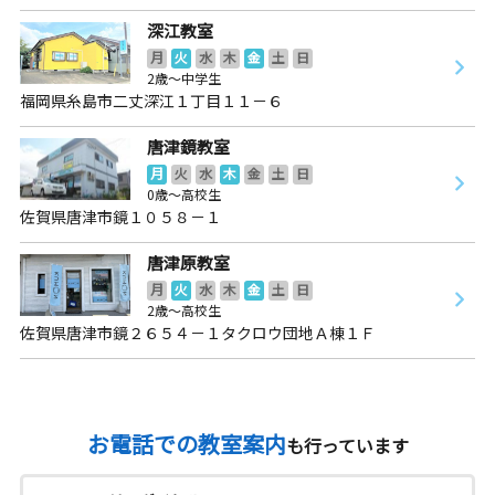
深江教室
月
火
水
木
金
土
日
2歳～中学生
福岡県糸島市二丈深江１丁目１１－６
唐津鏡教室
月
火
水
木
金
土
日
0歳～高校生
佐賀県唐津市鏡１０５８－１
唐津原教室
月
火
水
木
金
土
日
2歳～高校生
佐賀県唐津市鏡２６５４－１タクロウ団地Ａ棟１Ｆ
お電話での教室案内
も行っています