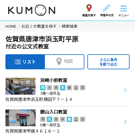
教室を探す
学習中の方
メニュー
HOME
お近くの教室を探す
検索結果
佐賀県唐津市浜玉町平原
付近の公文式教室
さらに条件
地図
リスト
を絞り込む
浜崎小前教室
月
火
水
木
金
土
日
3歳～高校生
佐賀県唐津市浜玉町横田下７－１４
鏡山入口教室
月
火
水
木
金
土
日
0歳～高校生
佐賀県唐津市鏡４６１６－１