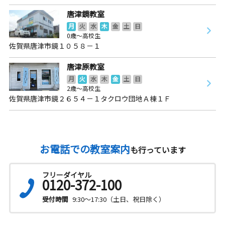
唐津鏡教室
月
火
水
木
金
土
日
0歳～高校生
佐賀県唐津市鏡１０５８－１
唐津原教室
月
火
水
木
金
土
日
2歳～高校生
佐賀県唐津市鏡２６５４－１タクロウ団地Ａ棟１Ｆ
お電話での教室案内
も行っています
フリーダイヤル
0120-372-100
受付時間
9:30～17:30（土日、祝日除く）