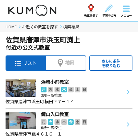
教室を探す
学習中の方
メニュー
HOME
お近くの教室を探す
検索結果
佐賀県唐津市浜玉町渕上
付近の公文式教室
さらに条件
地図
リスト
を絞り込む
浜崎小前教室
月
火
水
木
金
土
日
3歳～高校生
佐賀県唐津市浜玉町横田下７－１４
鏡山入口教室
月
火
水
木
金
土
日
0歳～高校生
佐賀県唐津市鏡４６１６－１