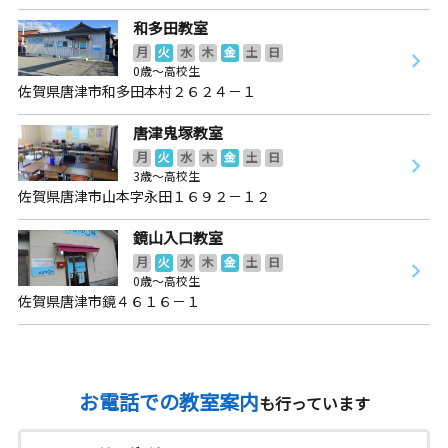
和多田教室
月
火
水
木
金
土
日
0歳～高校生
佐賀県唐津市和多田本村２６２４－１
唐津鬼塚教室
月
火
水
木
金
土
日
3歳～高校生
佐賀県唐津市山本字永田１６９２－１２
鏡山入口教室
月
火
水
木
金
土
日
0歳～高校生
佐賀県唐津市鏡４６１６－１
お電話での教室案内
も行っています