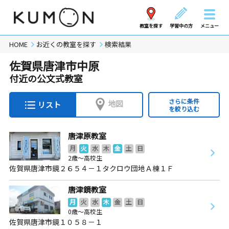
教室を探す
学習中の方
メニュー
HOME
お近くの教室を探す
検索結果
佐賀県唐津市中原
付近の公文式教室
さらに条件
地図
リスト
を絞り込む
唐津原教室
月
火
水
木
金
土
日
2歳～高校生
佐賀県唐津市鏡２６５４－１タクロウ団地Ａ棟１Ｆ
唐津鏡教室
月
火
水
木
金
土
日
0歳～高校生
佐賀県唐津市鏡１０５８－１