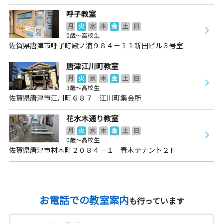
呼子教室
月
火
水
木
金
土
日
0歳～高校生
佐賀県唐津市呼子町殿ノ浦９８４－１１新田ビル３号室
唐津江川町教室
月
火
水
木
金
土
日
3歳～高校生
佐賀県唐津市江川町６８７ 江川町集会所
花水木通り教室
月
火
水
木
金
土
日
0歳～高校生
佐賀県唐津市材木町２０８４－１ 青木テナント２Ｆ
お電話での教室案内
も行っています