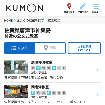
教室を探す
学習中の方
メニュー
HOME
お近くの教室を探す
検索結果
佐賀県唐津市神集島
付近の公文式教室
さらに条件
地図
リスト
を絞り込む
唐津桜町教室
月
火
水
木
金
土
日
2歳～高校生
佐賀県唐津市桜町佐志公民館 桜町分館
西唐津教室
月
火
水
木
金
土
日
3歳～高校生
佐賀県唐津市二タ子２－７－２１ サンコーポＡ１０１