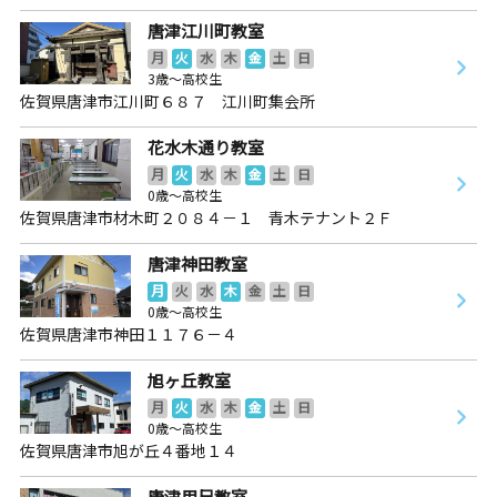
唐津江川町教室
月
火
水
木
金
土
日
3歳～高校生
佐賀県唐津市江川町６８７ 江川町集会所
花水木通り教室
月
火
水
木
金
土
日
0歳～高校生
佐賀県唐津市材木町２０８４－１ 青木テナント２Ｆ
唐津神田教室
月
火
水
木
金
土
日
0歳～高校生
佐賀県唐津市神田１１７６－４
旭ヶ丘教室
月
火
水
木
金
土
日
0歳～高校生
佐賀県唐津市旭が丘４番地１４
唐津用尺教室