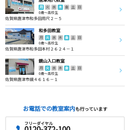
月
火
水
木
金
土
日
0歳～高校生
佐賀県唐津市和多田用尺２－５
和多田教室
月
火
水
木
金
土
日
0歳～高校生
佐賀県唐津市和多田本村２６２４－１
鏡山入口教室
月
火
水
木
金
土
日
0歳～高校生
佐賀県唐津市鏡４６１６－１
お電話での教室案内
も行っています
フリーダイヤル
0120-372-100