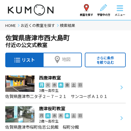
教室を探す
学習中の方
メニュー
HOME
お近くの教室を探す
検索結果
佐賀県唐津市西大島町
付近の公文式教室
さらに条件
地図
リスト
を絞り込む
西唐津教室
月
火
水
木
金
土
日
3歳～高校生
佐賀県唐津市二タ子２－７－２１ サンコーポＡ１０１
唐津桜町教室
月
火
水
木
金
土
日
2歳～高校生
佐賀県唐津市桜町佐志公民館 桜町分館