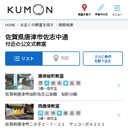
教室を探す
学習中の方
メニュー
HOME
お近くの教室を探す
検索結果
佐賀県唐津市佐志中通
付近の公文式教室
さらに条件
地図
リスト
を絞り込む
唐津桜町教室
月
火
水
木
金
土
日
2歳～高校生
佐賀県唐津市桜町佐志公民館 桜町分館
西唐津教室
月
火
水
木
金
土
日
3歳～高校生
佐賀県唐津市二タ子２－７－２１ サンコーポＡ１０１