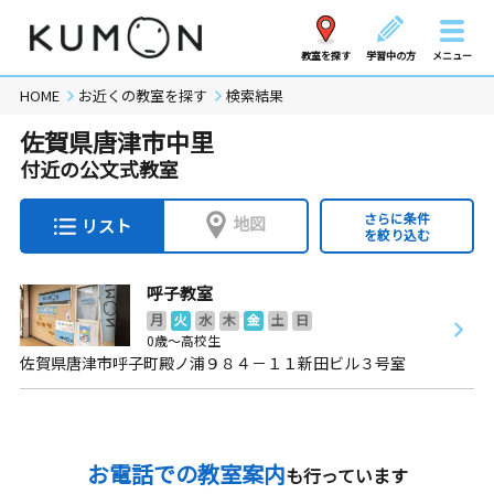
教室を探す
学習中の方
メニュー
HOME
お近くの教室を探す
検索結果
佐賀県唐津市中里
付近の公文式教室
さらに条件
地図
リスト
を絞り込む
呼子教室
月
火
水
木
金
土
日
0歳～高校生
佐賀県唐津市呼子町殿ノ浦９８４－１１新田ビル３号室
お電話での教室案内
も行っています