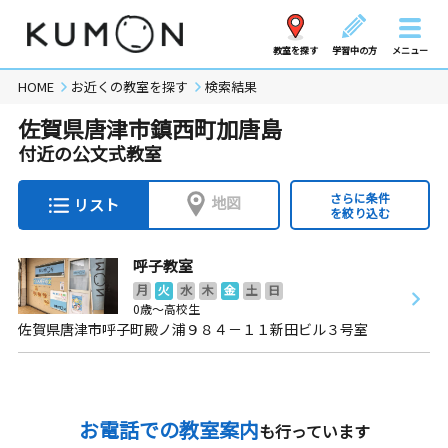
教室を探す
学習中の方
メニュー
HOME
お近くの教室を探す
検索結果
佐賀県唐津市鎮西町加唐島
付近の公文式教室
さらに条件
地図
リスト
を絞り込む
呼子教室
月
火
水
木
金
土
日
0歳～高校生
佐賀県唐津市呼子町殿ノ浦９８４－１１新田ビル３号室
お電話での教室案内
も行っています