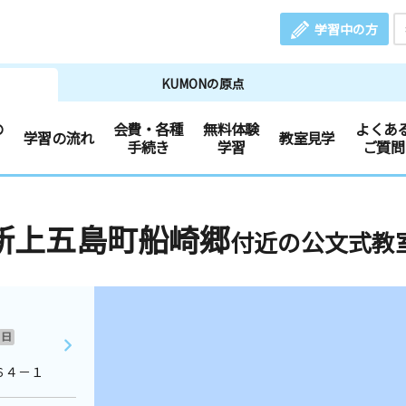
学習中の方
KUMONの原点
の
会費・各種
無料体験
よくあ
学習の流れ
教室見学
手続き
学習
ご質問
新上五島町船崎郷
付近の公文式教
日
６４－１