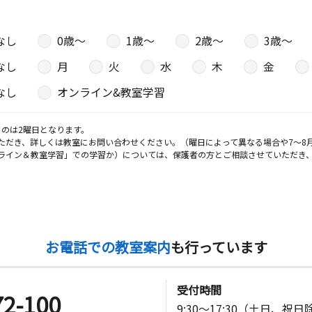
なし
0歳〜
1歳〜
2歳〜
3歳〜
なし
月
火
水
木
金
なし
オンライン&教室学習
のは2曜日となります。
ただき、詳しくは教室にお問い合わせください。（曜日によって異なる場合や7～8
ライン＆教室学習」での学習か）については、保護者の方とご相談させていただき
お電話での教室案内
も行っています
受付時間
72-100
9:30～17:30（土日、祝