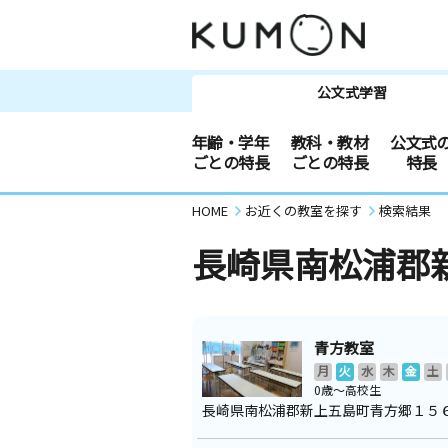
公文式学習
年齢・学年
教科・教材
公文式
ごとの特長
ごとの特長
特長
HOME
お近くの教室を探す
検索結果
長崎県南松浦郡
青方教室
月
火
水
木
金
土
0歳～高校生
長崎県南松浦郡新上五島町青方郷１５