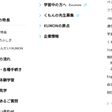
ペ
学習中の方へ
フ
くもんの先生募集
Ja
の特長
KUMONの原点
通
の特長
学
企業情報
Nのふしぎ
く
んだい! KUMON
TO
施
の流れ
・各種手続き
Eng
体験学習
自
見学
財
あるご質問
い合わせ