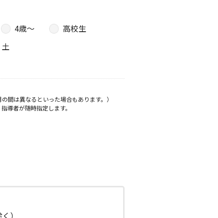
4歳〜
高校生
土
月の間は異なるといった場合もあります。）
、指導者が随時指定します。
日除く）