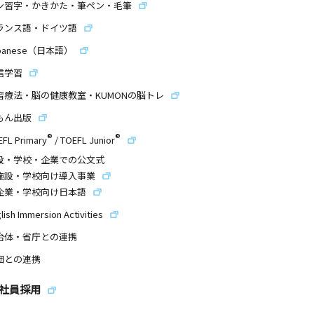
ン習字・かきかた・筆ペン・毛筆
ランス語・ドイツ語
panese（日本語）
信学習
習療法・脳の健康教室・KUMONの脳トレ
もん出版
®
®
EFL Primary
/
TOEFL Junior
設・学校・企業での公文式
施設・学校向け導入事業
企業・学校向け日本語
lish Immersion Activities
治体・省庁との連携
団との連携
社員採用