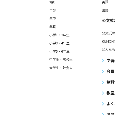
3歳
英語
年少
国語
年中
公文式
年長
公文式
小学1・2年生
KUMO
小学3・4年生
どんなも
小学5・6年生
中学生・高校生
学習
大学生・社会人
会費
無料
教室
よく
お問