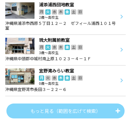
浦添浦西団地教室
月
火
水
木
金
土
日
2歳～高校生
沖縄県浦添市西原５丁目１２－２ ゼフィール浦西１０１号
室
琉大附属前教室
月
火
水
木
金
土
日
3歳～高校生
沖縄県中頭郡中城村南上原１０２３－４－１Ｆ
宜野湾みらい教室
月
火
水
木
金
土
日
0歳～高校生
沖縄県宜野湾市長田３－２２－６
もっと見る（範囲を広げて検索）