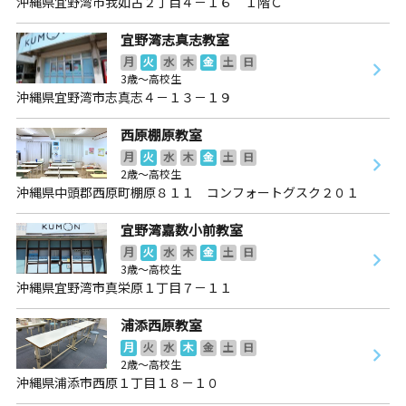
沖縄県宜野湾市我如古２丁目４－１６ １階Ｃ
宜野湾志真志教室
月
火
水
木
金
土
日
3歳～高校生
沖縄県宜野湾市志真志４－１３－１９
西原棚原教室
月
火
水
木
金
土
日
2歳～高校生
沖縄県中頭郡西原町棚原８１１ コンフォートグスク２０１
宜野湾嘉数小前教室
月
火
水
木
金
土
日
3歳～高校生
沖縄県宜野湾市真栄原１丁目７－１１
浦添西原教室
月
火
水
木
金
土
日
2歳～高校生
沖縄県浦添市西原１丁目１８－１０