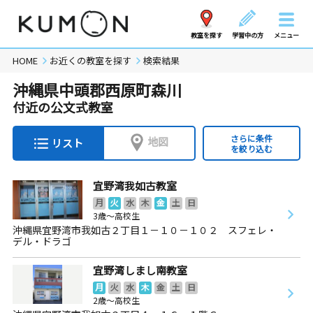
教室を探す
学習中の方
メニュー
HOME
お近くの教室を探す
検索結果
沖縄県中頭郡西原町森川
付近の公文式教室
さらに条件
地図
リスト
を絞り込む
宜野湾我如古教室
月
火
水
木
金
土
日
3歳～高校生
沖縄県宜野湾市我如古２丁目１－１０－１０２ スフェレ・
デル・ドラゴ
宜野湾しまし南教室
月
火
水
木
金
土
日
2歳～高校生