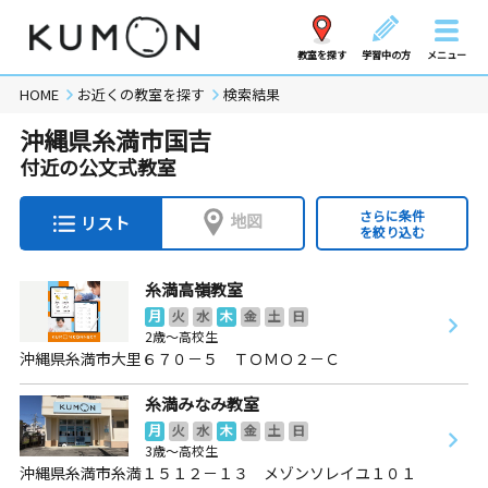
教室を探す
学習中の方
メニュー
HOME
お近くの教室を探す
検索結果
沖縄県糸満市国吉
付近の公文式教室
さらに条件
地図
リスト
を絞り込む
糸満高嶺教室
月
火
水
木
金
土
日
2歳～高校生
沖縄県糸満市大里６７０－５ ＴＯＭＯ２－Ｃ
糸満みなみ教室
月
火
水
木
金
土
日
3歳～高校生
沖縄県糸満市糸満１５１２－１３ メゾンソレイユ１０１