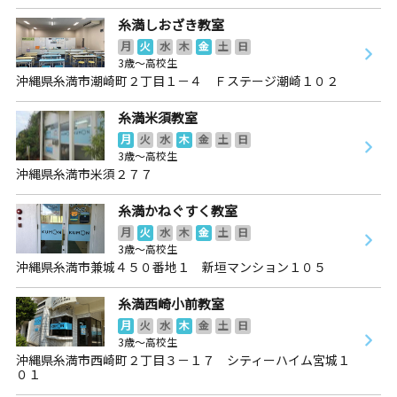
糸満しおざき教室
月
火
水
木
金
土
日
3歳～高校生
沖縄県糸満市潮崎町２丁目１－４ Ｆステージ潮崎１０２
糸満米須教室
月
火
水
木
金
土
日
3歳～高校生
沖縄県糸満市米須２７７
糸満かねぐすく教室
月
火
水
木
金
土
日
3歳～高校生
沖縄県糸満市兼城４５０番地１ 新垣マンション１０５
糸満西崎小前教室
月
火
水
木
金
土
日
3歳～高校生
沖縄県糸満市西崎町２丁目３－１７ シティーハイム宮城１
０１