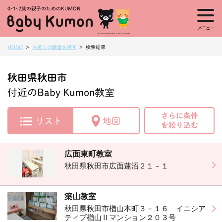
0・1・
2歳の親子のためのKUMON
メニュー
HOME
お近くの教室を探す
検索結果
秋田県秋田市
付近のBaby Kumon教室
さらに条件
リスト
地図
を絞り込む
広面東町教室
秋田県秋田市広面蓮沼２１－１
築山教室
秋田県秋田市楢山本町３－１６ イニシア
ティブ楢山Ⅱマンション２０３号