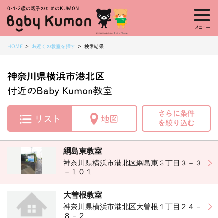
0・1・
2歳の親子のためのKUMON
メニュー
HOME
お近くの教室を探す
検索結果
神奈川県横浜市港北区
付近のBaby Kumon教室
さらに条件
リスト
地図
を絞り込む
綱島東教室
神奈川県横浜市港北区綱島東３丁目３－３
－１０１
大曽根教室
神奈川県横浜市港北区大曽根１丁目２４－
８－２