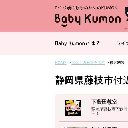
0・1・
2歳の親子のためのKUMON
Baby Kumonとは？
ライ
お近くの教室を探す
HOME
検索結果
静岡県藤枝市
付近
下薮田教室
静岡県藤枝市下藪田
－１