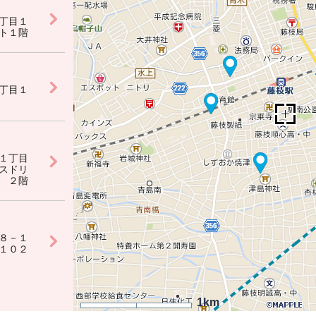
丁目１
ト１階
丁目１
１丁目
スドリ
 ２階
８－１
１０２
1km