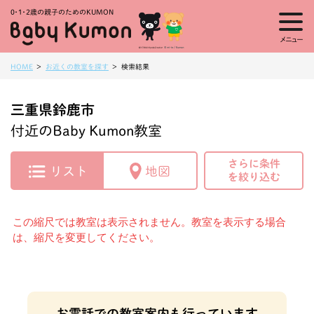
0・1・
2歳の親子のためのKUMON
メニュー
HOME
お近くの教室を探す
検索結果
三重県鈴鹿市
付近のBaby Kumon教室
さらに条件
リスト
地図
を絞り込む
この縮尺では教室は表示されません。教室を表示する場合
は、縮尺を変更してください。
お電話での教室案内も行っています