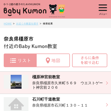
0・1・
2歳の親子のためのKUMON
メニュー
HOME
お近くの教室を探す
検索結果
奈良県橿原市
付近のBaby Kumon教室
さらに条件
リスト
地図
を絞り込む
橿原神宮前教室
奈良県橿原市久米町５６９ ウエストゲー
ト神宮前２０６
石川町千道教室
奈良県橿原市石川町１３０－１１