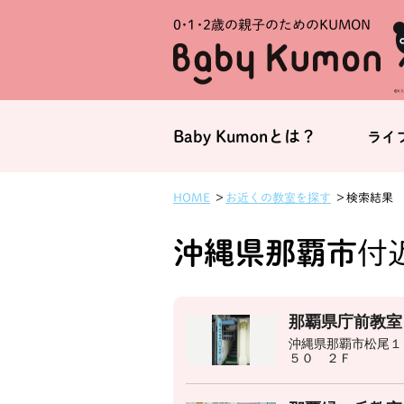
0・1・
2歳の親子のためのKUMON
Baby Kumonとは？
ライ
お近くの教室を探す
HOME
検索結果
沖縄県那覇市
付近
那覇県庁前教室
沖縄県那覇市松尾１
５０ ２Ｆ