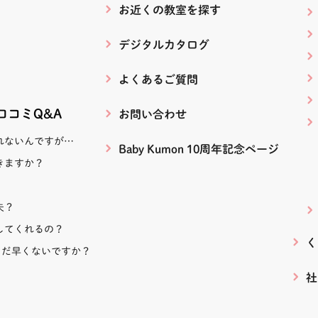
お近くの教室を探す
２ 田
デジタルカタログ
よくあるご質問
１丁目
ピース
！口コミQ&A
お問い合わせ
れないんですが…
Baby Kumon 10周年記念ページ
目教室
きますか？
まち４
カイガ
夫？
してくれるの？
く
まだ早くないですか？
丁目２
社