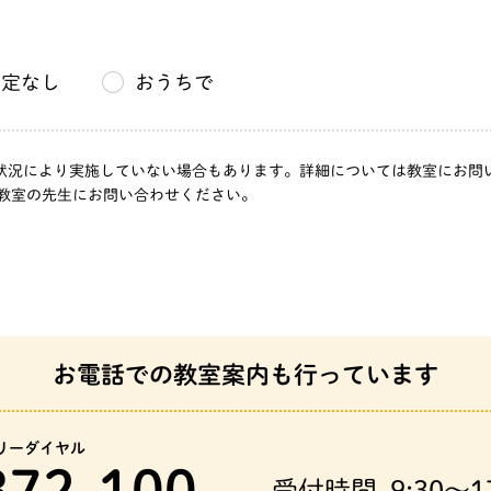
２階
指定なし
おうちで
丁目１
ョン２
」は、状況により実施していない場合もあります。詳細については教室にお
教室の先生にお問い合わせください。
丁目３
丁目１
東横３
お電話での教室案内も行っています
目９－
リーダイヤル
372-100
受付時間
9:30～1