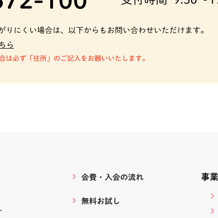
室
１－８
がりにくい場合は、以下からもお問い合わせいただけます。
１０３
ちら
合は必ず「住所」のご記入をお願いいたします。
教室
１－６
目教室
まち２
インマ
事
会費・入会の流れ
丁目２
セス１
無料お試し
ト