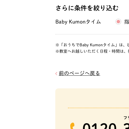
－８ 光陽アパート
さらに条件を絞り込む
那覇若狭東教室
Baby Kumonタイム
沖縄県那覇市若狭２
５－２ 友利マンシ
０２
「おうちでBaby Kumonタイム
那覇神里原教室
教室へお越しいただく日程・時間は、
沖縄県那覇市壺屋１
３－１０
前のページへ戻る
牧志駅前教室
沖縄県那覇市牧志３
９－１５ コーポ
２０２
那覇泊教室
沖縄県那覇市泊２丁
フ
６ ソケイビル１階
0120-