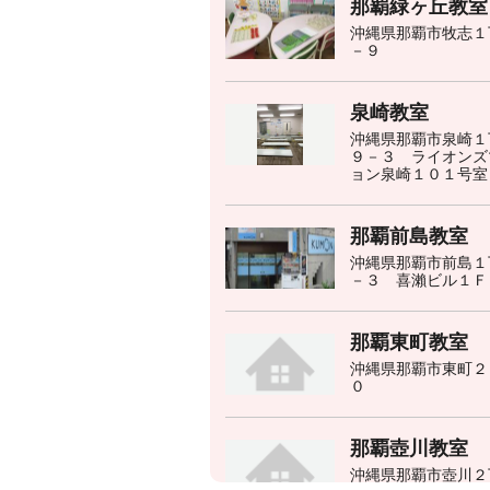
那覇緑ヶ丘教室
沖縄県那覇市牧志１
－９
泉崎教室
沖縄県那覇市泉崎１
９－３ ライオンズ
ョン泉崎１０１号室
那覇前島教室
沖縄県那覇市前島１
－３ 喜瀨ビル１Ｆ
那覇東町教室
沖縄県那覇市東町２
０
那覇壺川教室
沖縄県那覇市壺川２