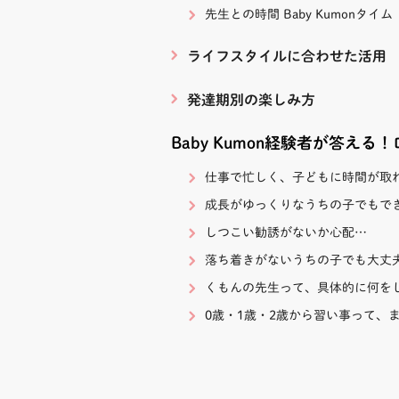
先生との時間 Baby Kumonタイム
那覇たばる教室
沖縄県那覇市田原６
原ハイツⅠ１０５
ライフスタイルに合わせた活用
発達期別の楽しみ方
真嘉比小前教室
沖縄県那覇市真嘉比
６ー２２ アーバン
Baby Kumon経験者が答える
１階１０１
仕事で忙しく、子どもに時間が取
おもろまち４丁
成長がゆっくりなうちの子でもで
沖縄県那覇市おもろ
しつこい勧誘がないか心配…
丁目１０－３８ ス
ーデン１Ｆ
落ち着きがないうちの子でも大丈
くもんの先生って、具体的に何を
あかみね教室
0歳・1歳・2歳から習い事って、
沖縄県那覇市金城４
－３（１Ｆ）