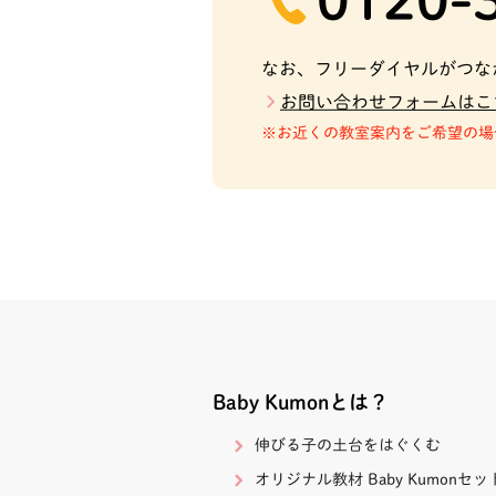
古蔵小前通り教
沖縄県那覇市古波蔵
なお、フリーダイヤルがつな
－２ 砂辺アパート
号室
お問い合わせフォームはこ
お近くの教室案内をご希望の場
奥武山公園駅前
沖縄県那覇市鏡原町
３ 亀甲ビル２Ｆ
おもろまち二丁
沖縄県那覇市おもろ
丁目６－３９ シャ
ンション２０３
金城二丁目教室
Baby Kumonとは？
沖縄県那覇市金城２
－１０ メゾンリー
伸びる子の土台をはぐくむ
０１号室
オリジナル教材 Baby Kumonセッ