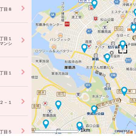
丁目８
丁目１
マンシ
丁目１
２－１
1km
丁目５