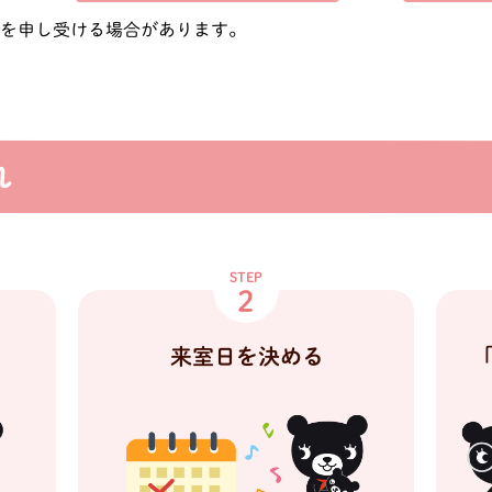
費を申し受ける場合があります。
れ
STEP
2
「
来室日を決める