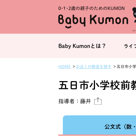
0・1・
2歳の親子のためのKUMON
Baby Kumonとは？
ライ
お近くの教室を探す
五日市小
HOME
五日市小学校前
指導者：
藤井
公文式
（数