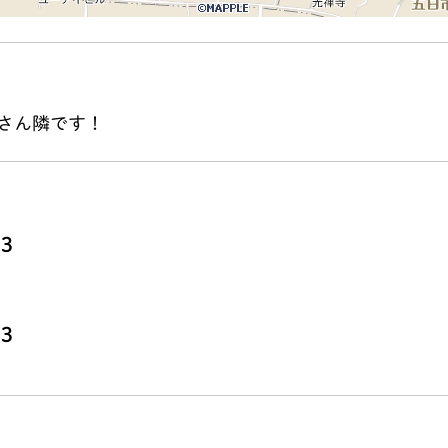
さん隣です！
53
7
53