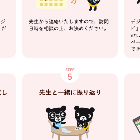
ージ
先生から連絡いたしますので、訪問
デ
くだ
日時を相談の上、お決めください。
ピ」
nれ
ペー
で
STEP
5
先生と一緒に振り返り
試し