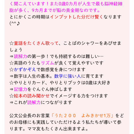
く聞こえています！また0歳0カ月が人生で最も脳神経細
胞が多く、9カ月までが脳の黄金期なのです。
とにかくこの時期は
インプットした分だけ賢く
なります
(^^♪
☆
童謡をたくさん歌って
、ことばのシャワーをあびせま
しょう
⇒
読解力
の第一歩！でも持続するのは難しい…
☆英語のうたも
リズム
が良くて覚えやすいです
☆
かずかぞえ
で数感覚を身につけます
⇒数字は人生の基本。
数学に強い人
に育てます
☆やりとりカード、やりとりブックは0歳は大好き
⇒
記憶力
をぐんぐん伸ばします
☆
絵本の読み聞かせ
でイメージする力をつけます
⇒これが
読解力
につながります
公文公会長のお言葉
「うた２００ よみきかせ1万」
をど
のお母様にも実践していただけるよう私たちが導いて参
ります。ママ友もたくさん出来ますよ。