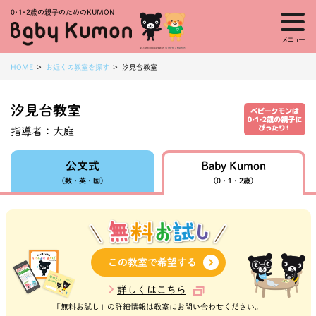
0・1・
2歳の親子のためのKUMON
メニュー
HOME
お近くの教室を探す
汐見台教室
汐見台教室
指導者：
大庭
Baby Kumon
公文式
（数・英・国）
（0・1・2歳）
この教室で希望する
詳しくはこちら
「無料お試し」の詳細情報は教室にお問い合わせください。