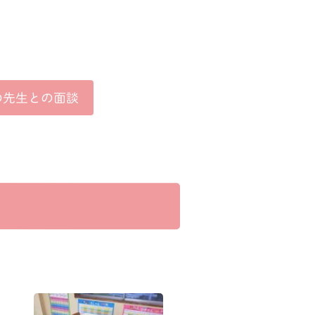
の
先生との面談