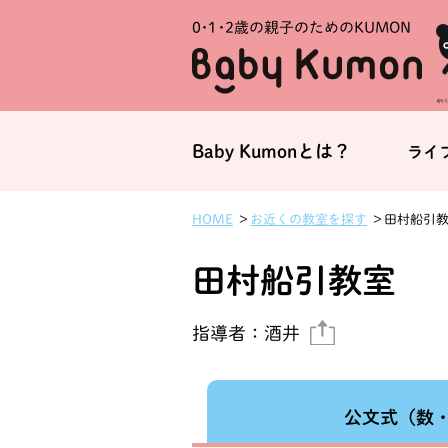
0・1・
2歳の親子のためのKUMON
Baby Kumonとは？
ライ
お近くの教室を探す
田村船引
HOME
田村船引教室
指導者：
酒井
公文式
（数