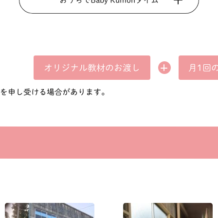
おうちでBaby Kumonタイム
オリジナル教材の
月1回
お渡し
費を申し受ける場合があります。