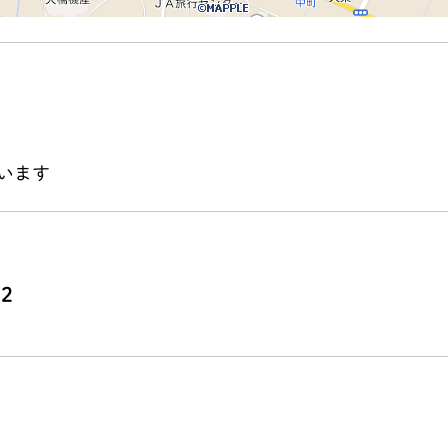
います
52