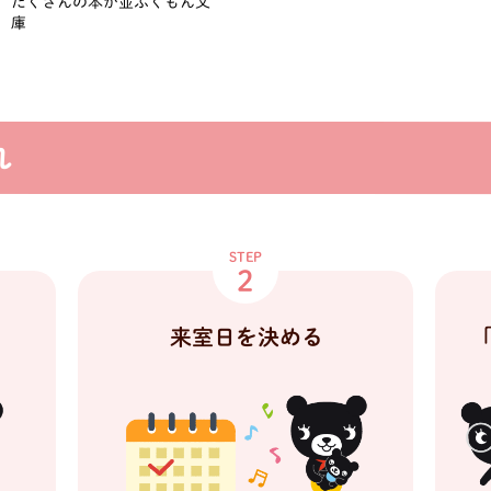
たくさんの本が並ぶくもん文
庫
れ
STEP
2
「
来室日を決める