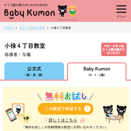
0・1・
2歳の親子のためのKUMON
メニュー
HOME
お近くの教室を探す
小禄４丁目教室
小禄４丁目教室
指導者：
与儀
Baby Kumon
公文式
（数・英・国）
（0・1・2歳）
この教室で希望する
詳しくはこちら
「無料お試し」の詳細情報は教室にお問い合わせください。