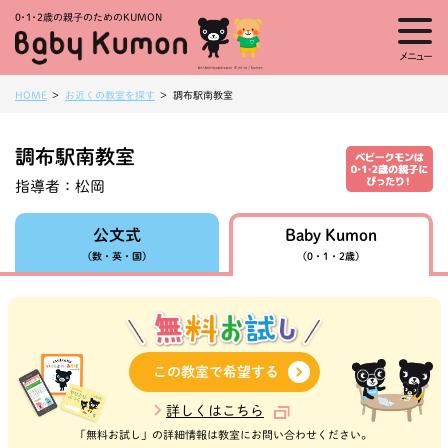
0・1・
2歳の親子のためのKUMON
メニュー
HOME
お近くの教室を探す
調布駅南教室
調布駅南教室
指導者：
松岡
Baby Kumon
公文式
（数・英・国）
（0・1・2歳）
この教室で希望する
詳しくはこちら
「無料お試し」の詳細情報は教室にお問い合わせください。