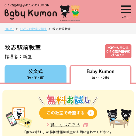
0・1・
2歳の親子のためのKUMON
メニュー
HOME
お近くの教室を探す
牧志駅前教室
牧志駅前教室
指導者：
新屋
Baby Kumon
公文式
（数・英・国）
（0・1・2歳）
この教室で希望する
詳しくはこちら
「無料お試し」の詳細情報は教室にお問い合わせください。