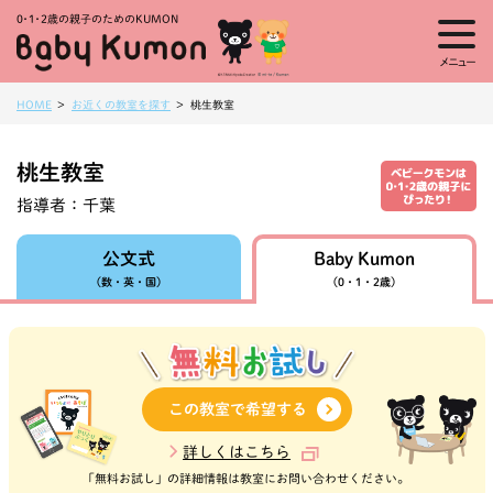
0・1・
2歳の親子のためのKUMON
メニュー
HOME
お近くの教室を探す
桃生教室
桃生教室
指導者：
千葉
Baby Kumon
公文式
（数・英・国）
（0・1・2歳）
この教室で希望する
詳しくはこちら
「無料お試し」の詳細情報は教室にお問い合わせください。