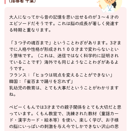
(指導者 千葉)
大人になってから昔の記憶を思い出せるのが３～４才の
エピソードだそうです。これは脳の成長が著しく発達す
る時期と重なります。
「３つ子の魂百まで」ということわざがあります。3才ま
でに人格や性格が形成され１００才まで変わらないとい
う意味です。（これは、迷信ではなく科学的に証明され
ていることです）海外でも同じようなことわざがあるよ
うです。
フランス：「ヒョウは斑点を変えることができない」
韓国：「雀百まで踊りを忘れず」
乳幼児の教育は、とても大事だということがわかります
ね。
ベビーくもんでは3才までの親子関係をとても大切だと思
っています。くもん教室で、洗練された教材（童謡カー
ド・漢字カード・絵本等）を使い、楽しく学び、お子様
の脳にいっぱいの刺激を与え今でしかできない沢山の思