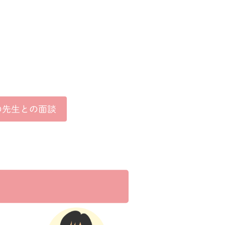
の
先生との面談