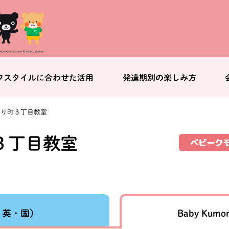
フスタイルに合わせた活用
発達期別の楽しみ方
どり町３丁目教室
３丁目教室
Baby Kumo
・英・国）