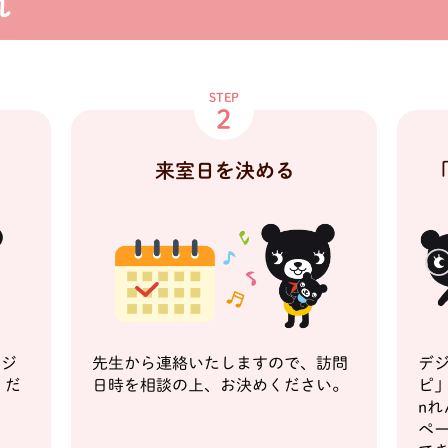
れ
STEP
2
「
来室日を決める
ージ
先生から連絡いたしますので、訪問
デ
くだ
日時を相談の上、お決めください。
ピ」
nれ
ペー