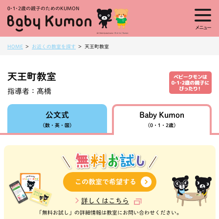
0・1・
2歳の親子のためのKUMON
メニュー
HOME
お近くの教室を探す
天王町教室
天王町教室
指導者：
髙橋
Baby Kumon
公文式
（数・英・国）
（0・1・2歳）
この教室で希望する
詳しくはこちら
「無料お試し」の詳細情報は教室にお問い合わせください。