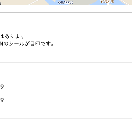
はあります
ONのシールが目印です。
99
99