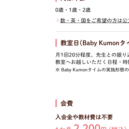
0歳・1歳・2歳
数・英・国をご希望の方は公
教室日(Baby Kumonタ
月1回20分程度、先生との振
教室へお越しいただく日程・時
Baby Kumonタイムの実施
会費
入会金や教材費は不要
2,200