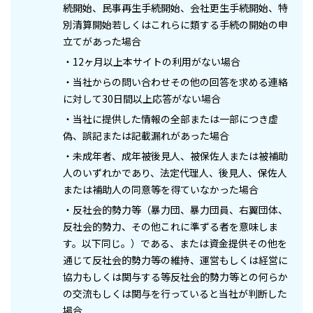
続開始、民事再生手続開始、会社更生手続開始、特
別清算開始若しくはこれらに類する手続の開始の申
立てがあった場合
・12ヶ月以上本サイトの利用がない場合
・当社からの問い合わせその他の回答を求める連絡
に対して30日間以上応答がない場合
・当社に提供した情報の全部または一部につき虚
偽、誤記または記載漏れがあった場合
・未成年者、成年被後見人、被保佐人または被補助
人のいずれかであり、法定代理人、後見人、保佐人
または補助人の同意等を得ていなかった場合
・反社会的勢力等（暴力団、暴力団員、右翼団体、
反社会的勢力、その他これに準ずる者を意味しま
す。以下同じ。）である、または資金提供その他を
通じて反社会的勢力等の維持、運営もしくは経営に
協力もしくは関与する等反社会的勢力等との何らか
の交流もしくは関与を行っていると当社が判断した
場合