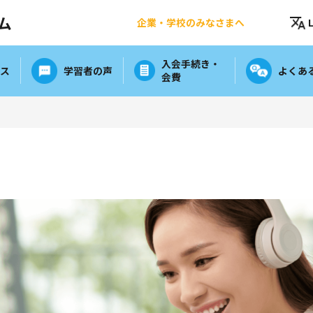
ム
企業・学校の
みなさまへ
入会手続き・
ース
学習者の声
よくあ
会費