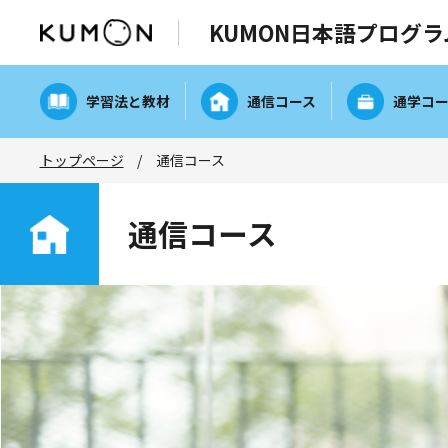
KUMON日本語
プログラ
学習法と教材
通信コース
通学コ
トップページ
通信コース
通信コース