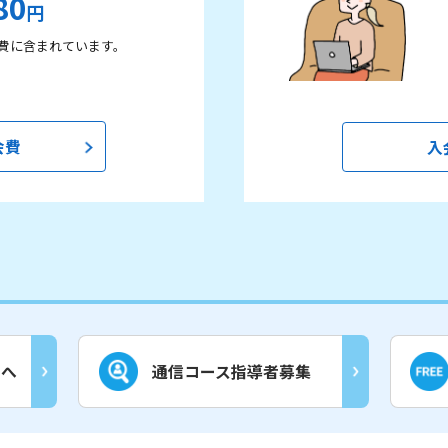
80
円
費に含まれています。
会費
入
まへ
通信コース指導者募集