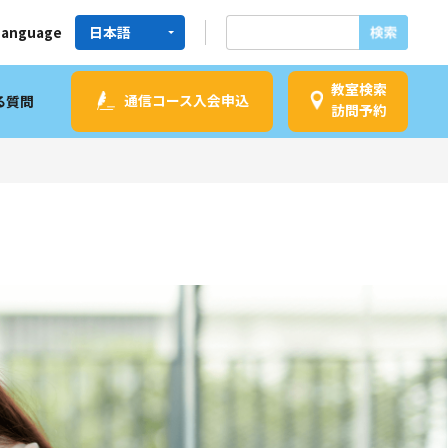
Language
教室検索
通信コース入会申込
る質問
訪問予約