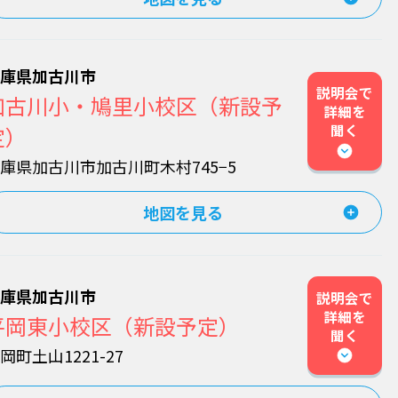
兵庫県加古川市
説明会で
加古川小・鳩里小校区（新設予
詳細を
聞く
定）
庫県加古川市加古川町木村745−5
地図を見る
兵庫県加古川市
説明会で
詳細を
平岡東小校区（新設予定）
聞く
岡町土山1221-27