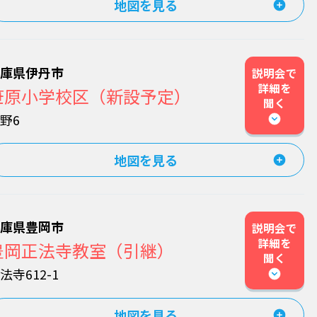
地図を見る
兵庫県伊丹市
説明会で
詳細を
笹原小学校区（新設予定）
聞く
野6
地図を見る
兵庫県豊岡市
説明会で
詳細を
豊岡正法寺教室（引継）
聞く
法寺612-1
地図を見る