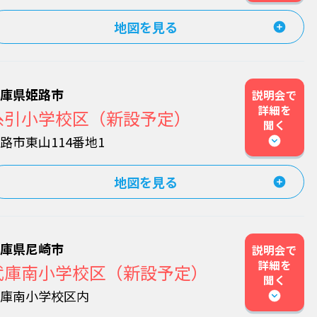
地図を見る
兵庫県姫路市
説明会で
詳細を
糸引小学校区（新設予定）
聞く
路市東山114番地1
地図を見る
兵庫県尼崎市
説明会で
詳細を
武庫南小学校区（新設予定）
聞く
武庫南小学校区内