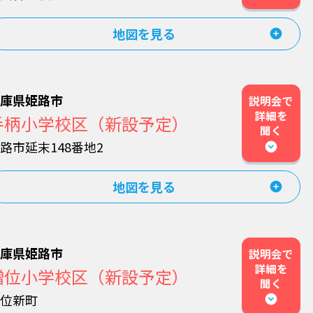
地図を見る
兵庫県姫路市
説明会で
詳細を
手柄小学校区（新設予定）
聞く
路市延末148番地2
地図を見る
兵庫県姫路市
説明会で
詳細を
増位小学校区（新設予定）
聞く
増位新町