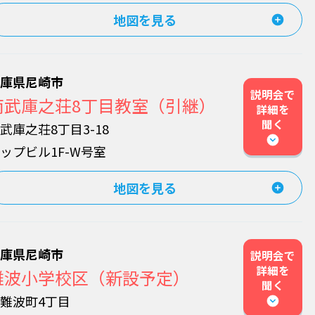
地図を見る
兵庫県尼崎市
説明会で
南武庫之荘8丁目教室（引継）
詳細を
聞く
武庫之荘8丁目3-18
ップビル1F-W号室
地図を見る
兵庫県尼崎市
説明会で
詳細を
難波小学校区（新設予定）
聞く
難波町4丁目