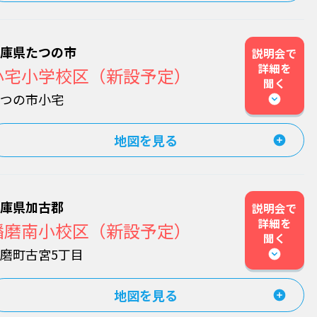
兵庫県たつの市
説明会で
詳細を
小宅小学校区（新設予定）
聞く
たつの市小宅
地図を見る
兵庫県加古郡
説明会で
詳細を
播磨南小校区（新設予定）
聞く
磨町古宮5丁目
地図を見る