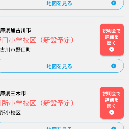
地図を見る
兵庫県加古川市
説明会で
詳細を
野口小学校区（新設予定）
聞く
加古川市野口町
地図を見る
兵庫県三木市
説明会で
詳細を
別所小学校区（新設予定）
聞く
別所小校区
地図を見る