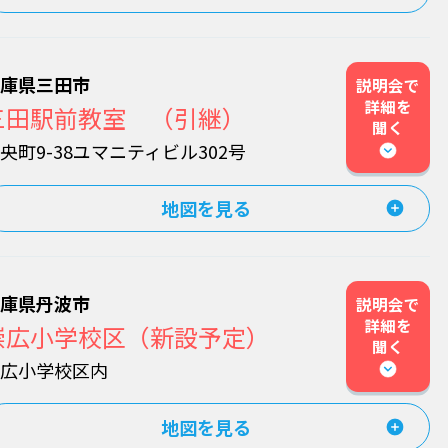
兵庫県三田市
説明会で
詳細を
三田駅前教室 （引継）
聞く
央町9-38ユマニティビル302号
地図を見る
兵庫県丹波市
説明会で
詳細を
崇広小学校区（新設予定）
聞く
崇広小学校区内
地図を見る