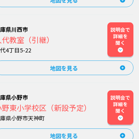
兵庫県川西市
説明会で
詳細を
久代教室（引継）
聞く
代4丁目5-22
地図を見る
兵庫県小野市
説明会で
詳細を
小野東小学校区（新設予定）
聞く
兵庫県小野市天神町
地図を見る