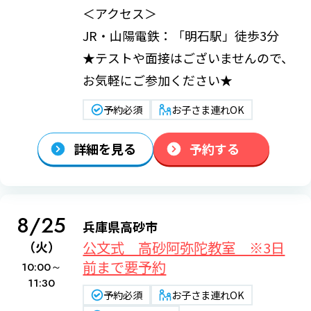
＜アクセス＞
JR・山陽電鉄：「明石駅」徒歩3分
★テストや面接はございませんので、
お気軽にご参加ください★
予約必須
お子さま連れOK
詳細を見る
予約する
8/25
兵庫県高砂市
公文式 高砂阿弥陀教室 ※3日
（火）
前まで要予約
10:00～
11:30
予約必須
お子さま連れOK