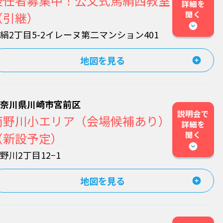
後任者募集中！公文式馬絹西教室
詳細を
聞く
（引継）
絹2丁目5-2イレーヌ第二マンション401
地図を見る
神奈川県川崎市宮前区
説明会で
南野川小エリア（会場候補あり）
詳細を
聞く
（新設予定）
野川2丁目12−1
地図を見る