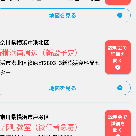
地図を見る
神奈川県横浜市港北区
説明会で
新横浜南周辺（新設予定）
詳細を
聞く
浜市港北区篠原町2803−3新横浜食料品セ
ンター
地図を見る
神奈川県横浜市戸塚区
説明会で
詳細を
矢部町教室（後任者急募）
聞く