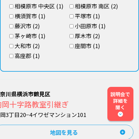
相模原市 中央区 (1)
相模原市 南区 (2)
横須賀市 (1)
平塚市 (1)
藤沢市 (2)
小田原市 (1)
茅ヶ崎市 (1)
厚木市 (2)
大和市 (2)
座間市 (1)
高座郡 (1)
神奈川県横浜市鶴見区
説明会で
詳細を
駒岡十字路教室引継ぎ
聞く
岡3丁目20−4イワゼマンション101
地図を見る