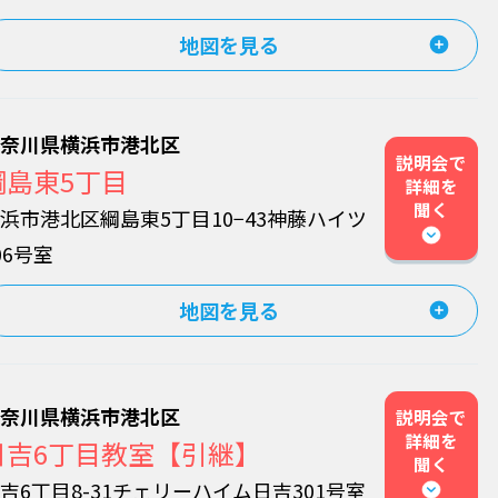
地図を見る
神奈川県横浜市港北区
説明会で
綱島東5丁目
詳細を
聞く
浜市港北区綱島東5丁目10−43神藤ハイツ
06号室
地図を見る
神奈川県横浜市港北区
説明会で
詳細を
日吉6丁目教室【引継】
聞く
吉6丁目8-31チェリーハイム日吉301号室