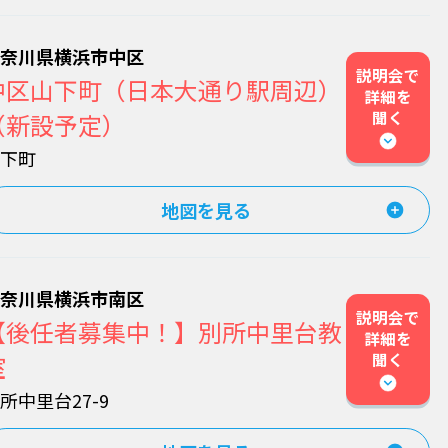
神奈川県横浜市中区
説明会で
中区山下町（日本大通り駅周辺）
詳細を
聞く
（新設予定）
⼭下町
地図を見る
神奈川県横浜市南区
説明会で
【後任者募集中！】別所中里台教
詳細を
聞く
室
所中里台27-9