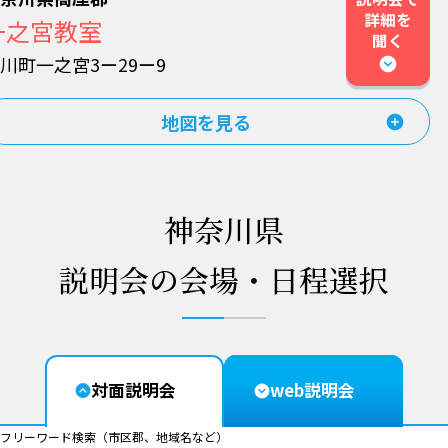
詳細を
一之宮教室
聞く
川町一之宮3ー29ー9
地図を見る
神奈川県
説明会の会場・日程選択
対面説明会
web説明会
フリーワード検索（市区郡、地域名など）