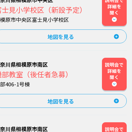
説明会で
詳細を
富士見小学校区（新設予定）
聞く
相模原市中央区富士見小学校区
地図を見る
神奈川県相模原市南区
説明会で
詳細を
磯部教室（後任者急募）
聞く
部406-1号棟
地図を見る
神奈川県相模原市南区
説明会で