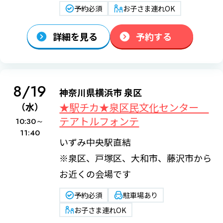
予約必須
お子さま連れOK
詳細を見る
予約する
8/19
神奈川県横浜市 泉区
★駅チカ★泉区民文化センター
（水）
テアトルフォンテ
10:30～
11:40
いずみ中央駅直結
※泉区、戸塚区、大和市、藤沢市から
お近くの会場です
予約必須
駐車場あり
お子さま連れOK