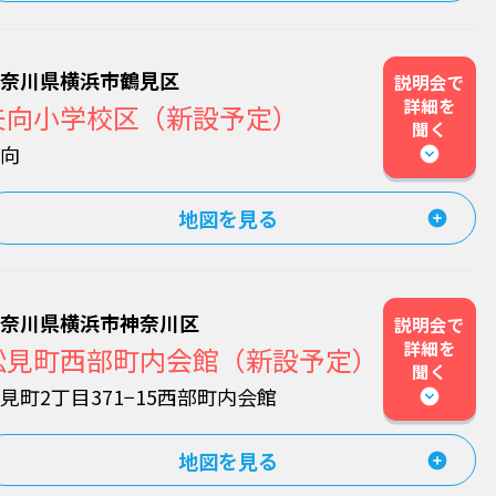
神奈川県横浜市鶴見区
説明会で
詳細を
矢向小学校区（新設予定）
聞く
矢向
地図を見る
神奈川県横浜市神奈川区
説明会で
詳細を
松見町西部町内会館（新設予定）
聞く
見町2丁目371−15西部町内会館
地図を見る