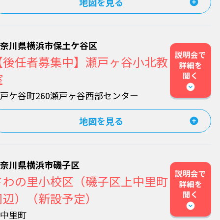
地図を見る
神奈川県横浜市保土ケ谷区
説明会で
【後任者募集中】瀬戸ヶ谷小北教
詳細を
聞く
室
戸ケ谷町260瀬戸ヶ谷西部センター
地図を見る
神奈川県横浜市磯子区
説明会で
さわの里小校区（磯子区上中里町
詳細を
聞く
周辺）（新設予定）
上中里町