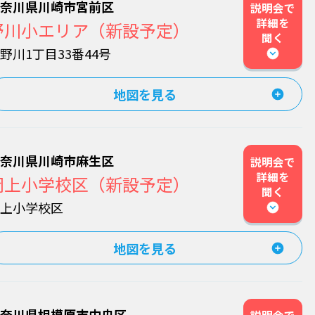
神奈川県川崎市宮前区
説明会で
詳細を
野川小エリア（新設予定）
聞く
野川1丁目33番44号
地図を見る
神奈川県川崎市麻生区
説明会で
詳細を
岡上小学校区（新設予定）
聞く
岡上小学校区
地図を見る
神奈川県相模原市中央区