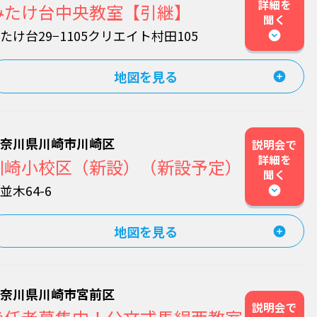
詳細を
みたけ台中央教室【引継】
聞く
たけ台29−1105クリエイト村田105
地図を見る
神奈川県川崎市川崎区
説明会で
詳細を
川崎小校区（新設）（新設予定）
聞く
並木64-6
地図を見る
神奈川県川崎市宮前区
説明会で