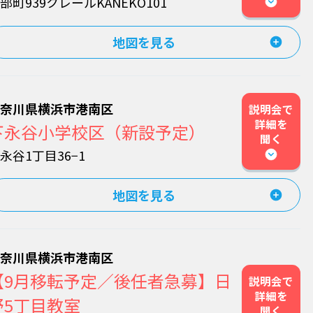
部町939クレールKANEKO101
地図を見る
神奈川県横浜市港南区
説明会で
詳細を
下永谷小学校区（新設予定）
聞く
永谷1丁目36−1
地図を見る
神奈川県横浜市港南区
【9月移転予定／後任者急募】日
説明会で
詳細を
野5丁目教室
聞く