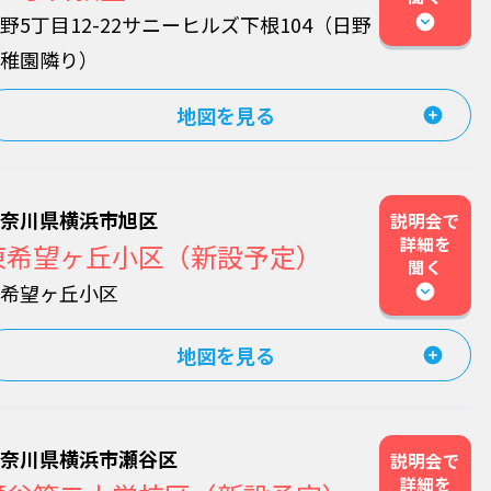
野5丁目12-22サニーヒルズ下根104（日野
幼稚園隣り）
地図を見る
神奈川県横浜市旭区
説明会で
詳細を
東希望ヶ丘小区（新設予定）
聞く
東希望ヶ丘小区
地図を見る
神奈川県横浜市瀬谷区
説明会で
詳細を