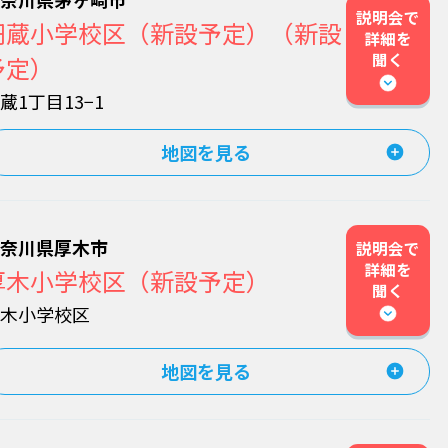
説明会で
円蔵小学校区（新設予定）（新設
詳細を
聞く
予定）
蔵1丁目13−1
地図を見る
神奈川県厚木市
説明会で
詳細を
厚木小学校区（新設予定）
聞く
厚木小学校区
地図を見る