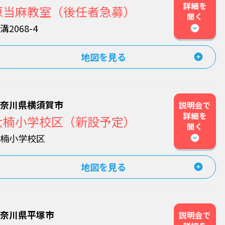
詳細を
原当麻教室（後任者急募）
聞く
溝2068-4
地図を見る
神奈川県横須賀市
説明会で
詳細を
大楠小学校区（新設予定）
聞く
大楠小学校区
地図を見る
神奈川県平塚市
説明会で