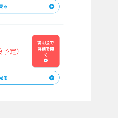
見る
説明会で
詳細を
聞
設予定）
く
見る