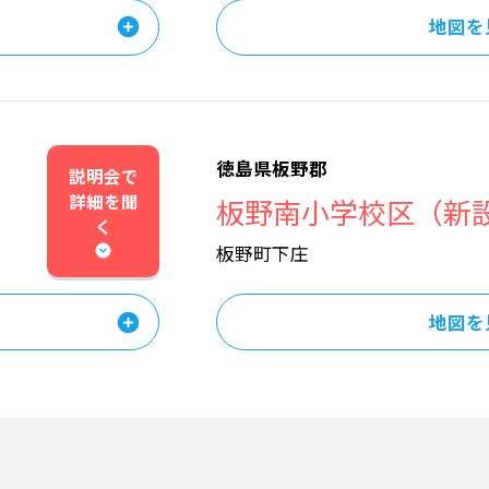
地図を
徳島県板野郡
説明会で
詳細を
聞
）
板野南小学校区（新
く
板野町下庄
地図を