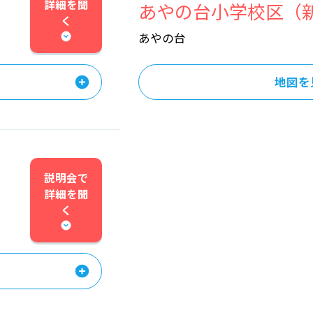
詳細を
聞
）
あやの台小学校区（
く
あやの台
地図を
説明会で
詳細を
聞
）
く