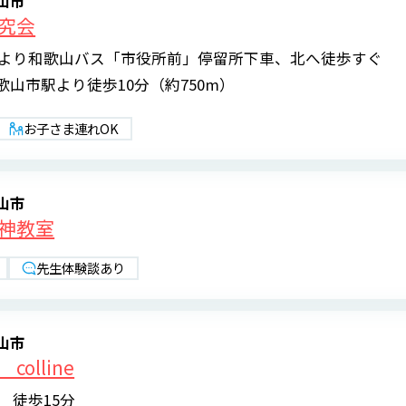
山市
究会
駅より和歌山バス「市役所前」停留所下車、北へ徒歩すぐ
山市駅より徒歩10分（約750m）
お子さま連れOK
山市
神教室
先生体験談あり
山市
olline
 徒歩15分