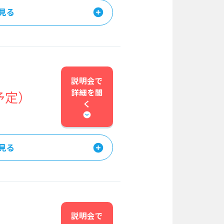
見る
説明会で
詳細を
聞
予定）
く
見る
説明会で