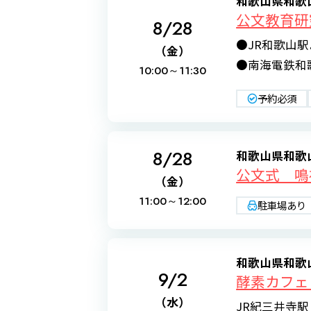
和歌山県和歌
公文教育研
8/28
●JR和歌山
（金）
●南海電鉄和歌
10:00～
11:30
予約必須
8/28
和歌山県和歌
公文式 鳴
（金）
11:00～
12:00
駐車場あり
和歌山県和歌
9/2
酵素カフェ c
（水）
JR紀三井寺駅