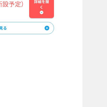
詳細を
聞
新設予定）
く
見る