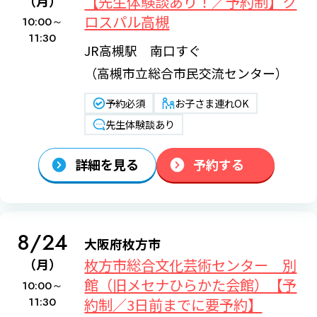
【先生体験談あり！／予約制】ク
（月）
ロスパル高槻
10:00～
11:30
JR高槻駅 南口すぐ
（高槻市立総合市民交流センター）
予約必須
お子さま連れOK
先生体験談あり
詳細を見る
予約する
8/24
大阪府枚方市
枚方市総合文化芸術センター 別
（月）
館（旧メセナひらかた会館）【予
10:00～
11:30
約制／3日前までに要予約】